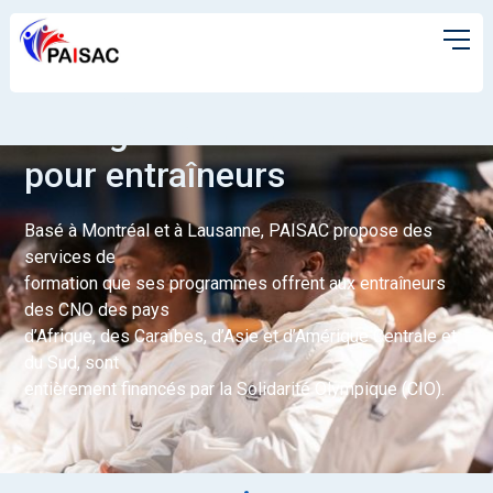
Le programme PAISAC -
Un organisme de formation
pour entraîneurs
Basé à Montréal et à Lausanne, PAISAC propose des
services de
formation que ses programmes offrent aux entraîneurs
des CNO des pays
d’Afrique, des Caraïbes, d’Asie et d’Amérique Centrale et
du Sud, sont
entièrement financés par la Solidarité Olympique (CIO).