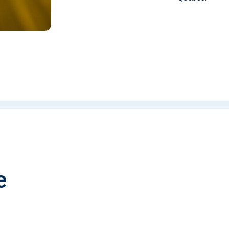
PNCE Détail
e