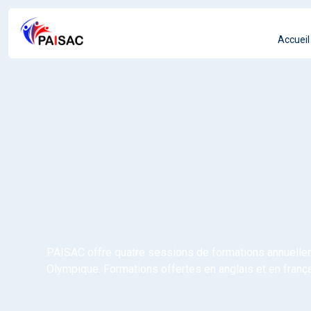
Accueil
Nos différente
formations en
appliquées au
PAISAC offre quatre sessions de formations annuelleme
Olympique. Formations offertes en anglais et en frança