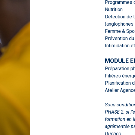
Programmes 
Nutrition
Détection de t
(anglophones
Femme & Sport
Prévention du
Intimidation e
MODULE EN
Préparation p
Filières énerg
Planification 
Atelier Agenc
Sous condition
PHASE 2, si l’e
formation en l
agrémentée par
Québec.