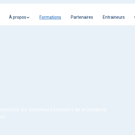
À propos
Formations
Partenaires
Entraineurs
s offres de
 sciences
 sport
nt pour les entraîneurs boursiers de la Solidarité
is.