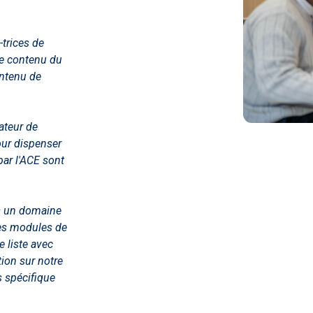
-trices de
le contenu du
ontenu de
ateur de
our dispenser
par l'ACE sont
ns un domaine
res modules de
e liste avec
tion sur notre
s spécifique